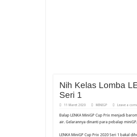
Empat Pebalap Muda Astr
Standing Poin Pebalap Da
Yamaha Cup Race Kembali
Jelang Moto4 Asia Cup 2
Nih Kelas Lomba L
Seri 1
11 Maret 2020
MINIGP
Leave a co
Balap LENKA MiniGP Cup Prix menjadi barom
air. Gelarannya dinanti para pebalap miniGP.
LENKA MiniGP Cup Prix 2020 Seri 1 bakal dih