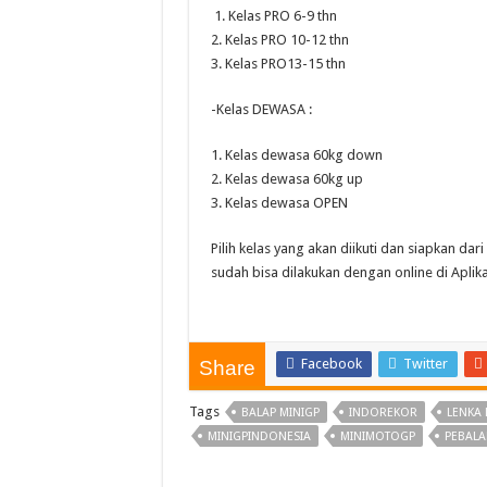
1. Kelas PRO 6-9 thn
2. Kelas PRO 10-12 thn
3. Kelas PRO13-15 thn
-Kelas DEWASA :
1. Kelas dewasa 60kg down
2. Kelas dewasa 60kg up
3. Kelas dewasa OPEN
Pilih kelas yang akan diikuti dan siapkan da
sudah bisa dilakukan dengan online di Aplik
Facebook
Twitter
Share
Tags
BALAP MINIGP
INDOREKOR
LENKA 
MINIGPINDONESIA
MINIMOTOGP
PEBALA