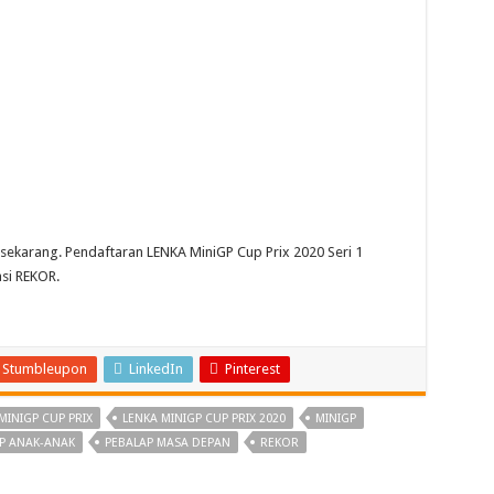
ri sekarang. Pendaftaran LENKA MiniGP Cup Prix 2020 Seri 1
asi REKOR.
Stumbleupon
LinkedIn
Pinterest
MINIGP CUP PRIX
LENKA MINIGP CUP PRIX 2020
MINIGP
P ANAK-ANAK
PEBALAP MASA DEPAN
REKOR