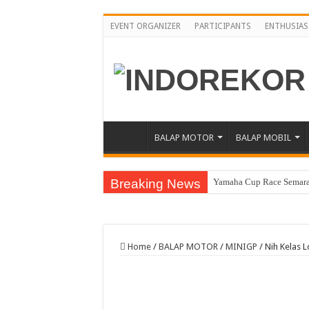
EVENT ORGANIZER
PARTICIPANTS
ENTHUSIAS
BALAP MOTOR
BALAP MOBIL
Breaking News
Yamaha Cup Race Semarak
Moto3 Inggris Perdana Ve
Abimanyu Bintang Thaila
Home
/
BALAP MOTOR
/
MINIGP
/
Nih Kelas 
Abimanyu Juara Race 1 T
Finish Dramatis Race 1 I
Resky Dan Bintang 8 Besa