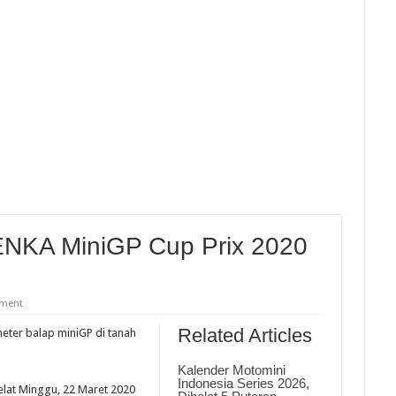
a Honda Optimis Hadapi Idemitsu Moto4 Asia Cup 6 Round 2 Sepang
n Tim Usai Seri 3 Kejurnas Pertamina Mandalika Racing Series 2026
 Ke Padang Akhir Pekan Ini Setelah Lebih Satu Dekade Absen
026 Round 2 Malaysia, Pebalap Indonesia Punya Catatan Apik Balap Di Sirkuit S
ENKA MiniGP Cup Prix 2020
mment
Related Articles
eter balap miniGP di tanah
Kalender Motomini
Indonesia Series 2026,
elat Minggu, 22 Maret 2020