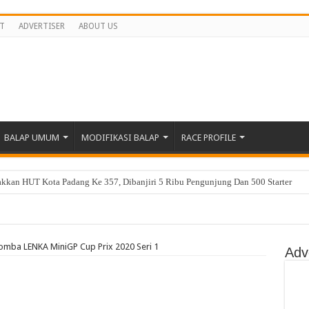
T
ADVERTISER
ABOUT US
BALAP UMUM
MODIFIKASI BALAP
RACE PROFILE
kan HUT Kota Padang Ke 357, Dibanjiri 5 Ribu Pengunjung Dan 500 Starter
da Balap Di Sirkuit Silverstone, Berikut Jadwal Race
nd Talent Cup Rd 3 Borong Juara, Giovanni Balap Perdana
Lomba LENKA MiniGP Cup Prix 2020 Seri 1
hailand Talent Cup Buriram Thailand
Adv
demitsu Moto4 Asia Cup, Bintang Ke 4
r Free Practice Idemitsu Moto4 Asia Cup Sepang