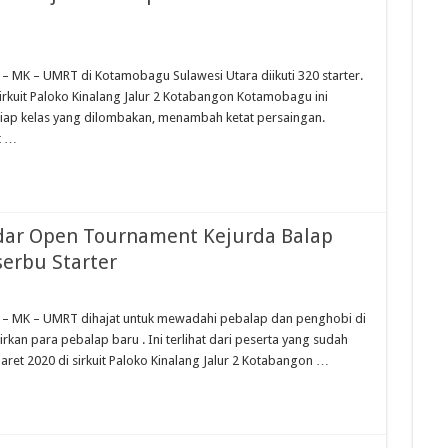
kan HUT Kota Padang Ke 357, Dibanjiri 5 Ribu Pengunjung Dan 500 Starter
da Balap Di Sirkuit Silverstone, Berikut Jadwal Race
nd Talent Cup Rd 3 Borong Juara, Giovanni Balap Perdana
 MK – UMRT di Kotamobagu Sulawesi Utara diikuti 320 starter.
irkuit Paloko Kinalang Jalur 2 Kotabangon Kotamobagu ini
hailand Talent Cup Buriram Thailand
 tiap kelas yang dilombakan, menambah ketat persaingan.
t …
ndar Open Tournament Kejurda Balap
erbu Starter
– MK – UMRT dihajat untuk mewadahi pebalap dan penghobi di
rkan para pebalap baru . Ini terlihat dari peserta yang sudah
ret 2020 di sirkuit Paloko Kinalang Jalur 2 Kotabangon …