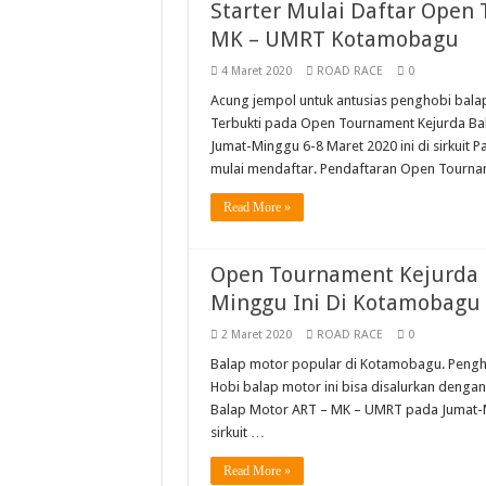
Starter Mulai Daftar Open
MK – UMRT Kotamobagu
4 Maret 2020
ROAD RACE
0
Acung jempol untuk antusias penghobi bala
Terbukti pada Open Tournament Kejurda Ba
Jumat-Minggu 6-8 Maret 2020 ini di sirkuit
mulai mendaftar. Pendaftaran Open Tourna
Read More »
Open Tournament Kejurda 
Minggu Ini Di Kotamobagu
2 Maret 2020
ROAD RACE
0
Balap motor popular di Kotamobagu. Pengh
Hobi balap motor ini bisa disalurkan denga
Balap Motor ART – MK – UMRT pada Jumat-Mi
sirkuit …
Read More »