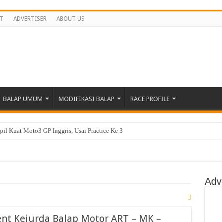
T
ADVERTISER
ABOUT US
BALAP UMUM
MODIFIKASI BALAP
RACE PROFILE
il Kuat Moto3 GP Inggris, Usai Practice Ke 3
Practice Ke 8 Antar Langsung Ke Q2
ar Poin Dan Lebih Dekat Di Barisan Depan
P 2026 Di Inggris, Veda Berjuang Untuk Melesat Di Moto3 Inggris
Adv
tekad Lanjutkan Performa Positif di ARRC Mandalika
 Championship Round 4 Mandalika, Pebalap Indonesia Dominasi Podium?
nt Kejurda Balap Motor ART – MK –