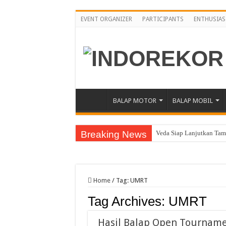
EVENT ORGANIZER
PARTICIPANTS
ENTHUSIAS
BALAP MOTOR
BALAP MOBIL
Breaking News
Veda Siap Lanjutkan Tamp
Moto2 GP Inggris, Mario 
Moto2 Inggris, Mario Inc
Home
/
Tag:
UMRT
Awali Paruh Kedua MotoG
Tag Archives:
UMRT
Pebalap Astra Honda Ber
Jelang Asia Road Racing
Hasil Balap Open Tourname