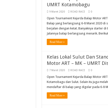
Yamaha Cup Race Semarak
UMRT Kotamobagu
Moto3 Inggris Perdana Ve
9 Maret 2020
ROAD RACE
0
Abimanyu Bintang Thaila
Open Tournament Kejurda Balap Motor ART –
Balap yang berlangsung 6-8 Maret 2020 di s
Abimanyu Juara Race 1 T
berjalan dengan ketat. Banyaknya starter di
Jalannya balap berlangsung menarik. Beriku
Read More »
Kelas Lokal Sulut Dan Sta
Motor ART – MK – UMRT Dis
7 Maret 2020
ROAD RACE
0
Open Tournament Kejurda Balap Motor ART 
Kotamobagu dan Sulut. Selain itu juga melahi
mendaftar di balap yang digelar pada 6-8 Ma
Read More »