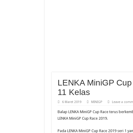
Yamaha Cup Race Semarak
Moto3 Inggris Perdana Ve
Abimanyu Bintang Thaila
Abimanyu Juara Race 1 T
LENKA MiniGP Cup 
11 Kelas
6 Maret 2019
MINIGP
Leave a com
Balap LENKA MiniGP Cup Race terus berkemb
LENKA MiniGP Cup Race 2019.
Pada LENKA MiniGP Cup Race 2019 seri 1 ya