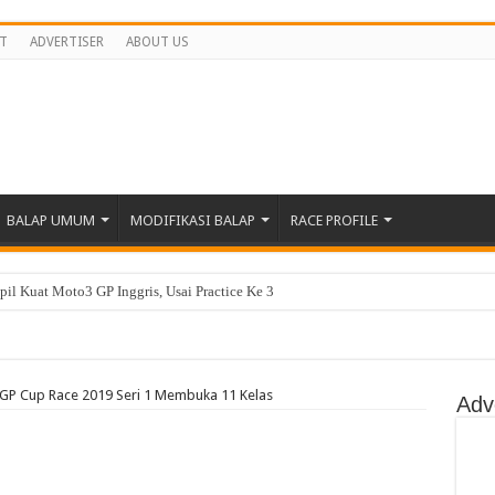
T
ADVERTISER
ABOUT US
BALAP UMUM
MODIFIKASI BALAP
RACE PROFILE
il Kuat Moto3 GP Inggris, Usai Practice Ke 3
Practice Ke 8 Antar Langsung Ke Q2
ar Poin Dan Lebih Dekat Di Barisan Depan
GP Cup Race 2019 Seri 1 Membuka 11 Kelas
P 2026 Di Inggris, Veda Berjuang Untuk Melesat Di Moto3 Inggris
Adv
tekad Lanjutkan Performa Positif di ARRC Mandalika
 Championship Round 4 Mandalika, Pebalap Indonesia Dominasi Podium?