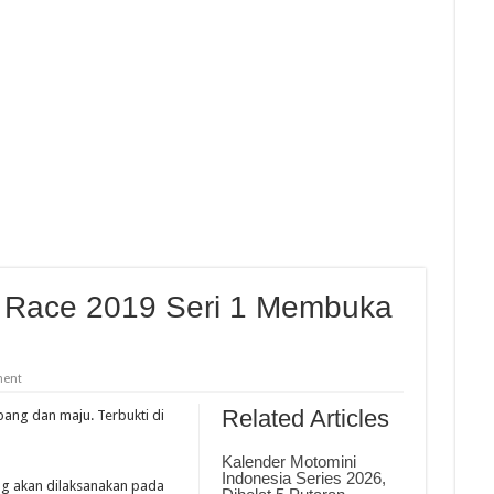
kan HUT Kota Padang Ke 357, Dibanjiri 5 Ribu Pengunjung Dan 500 Starter
da Balap Di Sirkuit Silverstone, Berikut Jadwal Race
nd Talent Cup Rd 3 Borong Juara, Giovanni Balap Perdana
hailand Talent Cup Buriram Thailand
Race 2019 Seri 1 Membuka
ment
Related Articles
ang dan maju. Terbukti di
Kalender Motomini
Indonesia Series 2026,
ng akan dilaksanakan pada