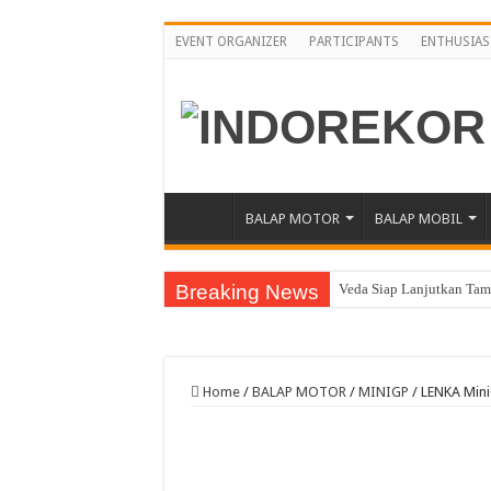
EVENT ORGANIZER
PARTICIPANTS
ENTHUSIAS
BALAP MOTOR
BALAP MOBIL
Breaking News
Veda Siap Lanjutkan Tamp
Moto2 GP Inggris, Mario 
Moto2 Inggris, Mario Inc
Home
/
BALAP MOTOR
/
MINIGP
/
LENKA Mini
Awali Paruh Kedua MotoG
Pebalap Astra Honda Ber
Jelang Asia Road Racing