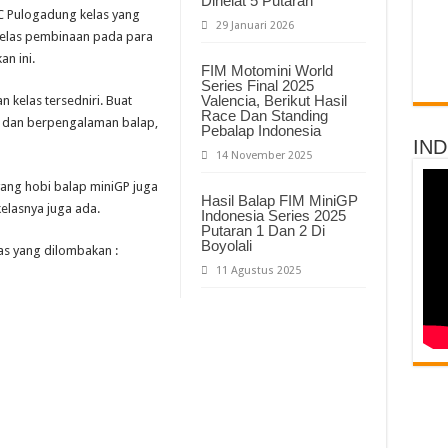
Dihelat 5 Putaran
TC Pulogadung kelas yang
29 Januari 2026
elas pembinaan pada para
n ini.
FIM Motomini World
Series Final 2025
Valencia, Berikut Hasil
 kelas tersedniri. Buat
Race Dan Standing
 dan berpengalaman balap,
Pebalap Indonesia
IN
14 November 2025
ang hobi balap miniGP juga
Hasil Balap FIM MiniGP
elasnya juga ada.
Indonesia Series 2025
Putaran 1 Dan 2 Di
Boyolali
as yang dilombakan :
11 Agustus 2025