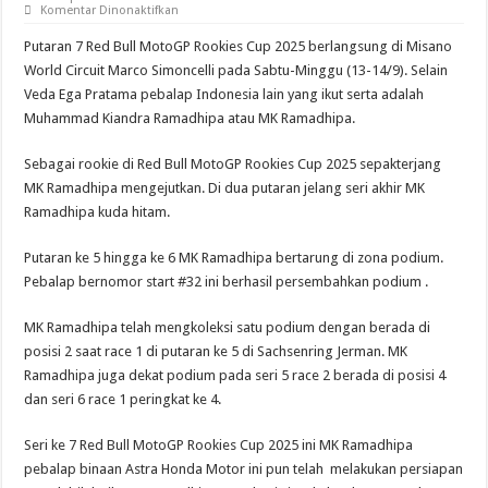
pada
Komentar Dinonaktifkan
MK
Ramadhipa
Putaran 7 Red Bull MotoGP Rookies Cup 2025 berlangsung di Misano
Bertekad
Persembahkan
World Circuit Marco Simoncelli pada Sabtu-Minggu (13-14/9). Selain
Yang
Veda Ega Pratama pebalap Indonesia lain yang ikut serta adalah
Terbaik
Di
Muhammad Kiandra Ramadhipa atau MK Ramadhipa.
Red
Bull
MotoGP
Sebagai rookie di Red Bull MotoGP Rookies Cup 2025 sepakterjang
Rookies
Cup
MK Ramadhipa mengejutkan. Di dua putaran jelang seri akhir MK
Seri
7
Ramadhipa kuda hitam.
Putaran ke 5 hingga ke 6 MK Ramadhipa bertarung di zona podium.
Pebalap bernomor start #32 ini berhasil persembahkan podium .
MK Ramadhipa telah mengkoleksi satu podium dengan berada di
posisi 2 saat race 1 di putaran ke 5 di Sachsenring Jerman. MK
Ramadhipa juga dekat podium pada seri 5 race 2 berada di posisi 4
dan seri 6 race 1 peringkat ke 4.
Seri ke 7 Red Bull MotoGP Rookies Cup 2025 ini MK Ramadhipa
pebalap binaan Astra Honda Motor ini pun telah melakukan persiapan