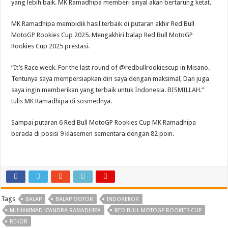
yang lebih baik. MK Ramadhipa memberi sinyal akan bertarung ketat.
MK Ramadhipa membidik hasil terbaik di putaran akhir Red Bull
MotoGP Rookies Cup 2025. Mengakhiri balap Red Bull MotoGP
Rookies Cup 2025 prestasi.
“It’s Race week. For the last round of @redbullrookiescup in Misano.
Tentunya saya mempersiapkan diri saya dengan maksimal, Dan juga
saya ingin memberikan yang terbaik untuk Indonesia. BISMILLAH.”
tulis MK Ramadhipa di sosmednya.
Sampai putaran 6 Red Bull MotoGP Rookies Cup MK Ramadhipa
berada di posisi 9 klasemen sementara dengan 82 poin.
Tags
BALAP
BALAP MOTOR
INDOREKOR
MUHAMMAD KIANDRA RAMADHIPA
RED BULL MOTOGP ROOKIES CUP
REKOR