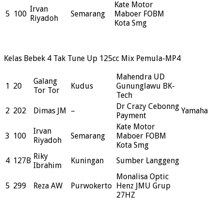
Kate Motor
Irvan
5
100
Semarang
Maboer FOBM
Riyadoh
Kota Smg
Kelas Bebek 4 Tak Tune Up 125cc Mix Pemula-MP4
Mahendra UD
Galang
1
20
Kudus
Gununglawu BK-
Tor Tor
Tech
Dr Crazy Cebonng
2
202
Dimas JM
–
Yamaha
Payment
Kate Motor
Irvan
3
100
Semarang
Maboer FOBM
Riyadoh
Kota Smg
Riky
4
127B
Kuningan
Sumber Langgeng
Ibrahim
Monalisa Optic
5
299
Reza AW
Purwokerto
Henz JMU Grup
27HZ