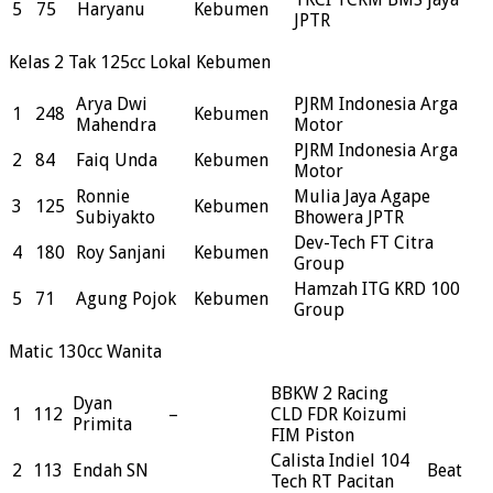
5
75
Haryanu
Kebumen
JPTR
Kelas 2 Tak 125cc Lokal Kebumen
Arya Dwi
PJRM Indonesia Arga
1
248
Kebumen
Mahendra
Motor
PJRM Indonesia Arga
2
84
Faiq Unda
Kebumen
Motor
Ronnie
Mulia Jaya Agape
3
125
Kebumen
Subiyakto
Bhowera JPTR
Dev-Tech FT Citra
4
180
Roy Sanjani
Kebumen
Group
Hamzah ITG KRD 100
5
71
Agung Pojok
Kebumen
Group
Matic 130cc Wanita
BBKW 2 Racing
Dyan
1
112
–
CLD FDR Koizumi
Primita
FIM Piston
Calista Indiel 104
2
113
Endah SN
Beat
Tech RT Pacitan