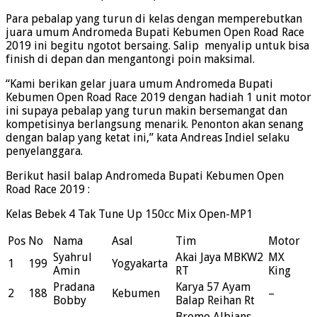
Para pebalap yang turun di kelas dengan memperebutkan
juara umum Andromeda Bupati Kebumen Open Road Race
2019 ini begitu ngotot bersaing. Salip menyalip untuk bisa
finish di depan dan mengantongi poin maksimal.
“Kami berikan gelar juara umum Andromeda Bupati
Kebumen Open Road Race 2019 dengan hadiah 1 unit motor
ini supaya pebalap yang turun makin bersemangat dan
kompetisinya berlangsung menarik. Penonton akan senang
dengan balap yang ketat ini,” kata Andreas Indiel selaku
penyelanggara.
Berikut hasil balap Andromeda Bupati Kebumen Open
Road Race 2019 :
Kelas Bebek 4 Tak Tune Up 150cc Mix Open-MP1
Pos
No
Nama
Asal
Tim
Motor
Syahrul
Akai Jaya MBKW2
MX
1
199
Yogyakarta
Amin
RT
King
Pradana
Karya 57 Ayam
2
188
Kebumen
–
Bobby
Balap Reihan Rt
Bromo Albians