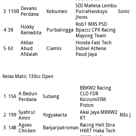
SDI Mahesa Lembu
Devano
3
110B
Kebumen
PutraHandoyo
Sonic
Perdana
Jhons
Rob1 MRS PSD
Hokky
4
38
Purbalingga
Bpazzz CPX Racing
Ramadita
Mayong Team
Akbar
Honda Fast Tech
5
63
Abud
Ciamis
Indoel Athena
Afdalah
Paud Jaya
Kelas Matic 130cc Open
BBKW2 Racing
A Bedun
CLD FDR
1
156
Subang
Perdana
KoizumiFIM
Piston
Syahrul
Akai Jaya MBKW2
2
199
Yogyakarta
MIo J
Amin
RT
Agoes
Racing Hell Ibra
3
148
Banjarpatroman
Chicken
HKRT Haka Tech