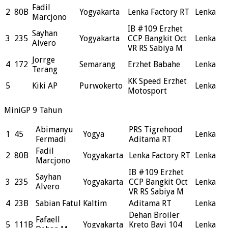
Fadil
2
80B
Yogyakarta
Lenka Factory RT
Lenka
Marcjono
IB #109 Erzhet
Sayhan
3
235
Yogyakarta
CCP Bangkit Oct
Lenka
Alvero
VR RS Sabiya M
Jorrge
4
172
Semarang
Erzhet Babahe
Lenka
Terang
KK Speed Erzhet
5
Kiki AP
Purwokerto
Lenka
Motosport
MiniGP 9 Tahun
Abimanyu
PRS Tigrehood
1
45
Yogya
Lenka
Fermadi
Aditama RT
Fadil
2
80B
Yogyakarta
Lenka Factory RT
Lenka
Marcjono
IB #109 Erzhet
Sayhan
3
235
Yogyakarta
CCP Bangkit Oct
Lenka
Alvero
VR RS Sabiya M
4
23B
Sabian Fatul
Kaltim
Aditama RT
Lenka
Dehan Broiler
Fafaell
5
111B
Yogyakarta
Kreto Bayi 104
Lenka