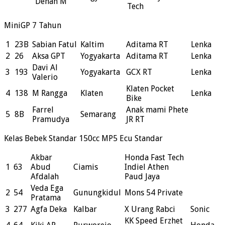
Dehan M
Tech
MiniGP 7 Tahun
1
23B
Sabian Fatul
Kaltim
Aditama RT
Lenka
2
26
Aksa GPT
Yogyakarta
Aditama RT
Lenka
Davi Al
3
193
Yogyakarta
GCX RT
Lenka
Valerio
Klaten Pocket
4
138
M Rangga
Klaten
Lenka
Bike
Farrel
Anak mami Phete
5
8B
Semarang
Pramudya
JR RT
Kelas Bebek Standar 150cc MP5 Ecu Standar
Akbar
Honda Fast Tech
1
63
Abud
Ciamis
Indiel Athen
Afdalah
Paud Jaya
Veda Ega
2
54
Gunungkidul
Mons 54 Private
Pratama
3
277
Agfa Deka
Kalbar
X Urang Rabci
Sonic
KK Speed Erzhet