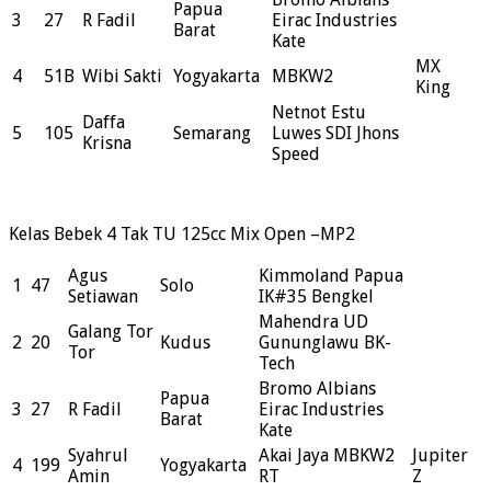
Papua
3
27
R Fadil
Eirac Industries
Barat
Kate
MX
4
51B
Wibi Sakti
Yogyakarta
MBKW2
King
Netnot Estu
Daffa
5
105
Semarang
Luwes SDI Jhons
Krisna
Speed
Kelas Bebek 4 Tak TU 125cc Mix Open –MP2
Agus
Kimmoland Papua
1
47
Solo
Setiawan
IK#35 Bengkel
Mahendra UD
Galang Tor
2
20
Kudus
Gununglawu BK-
Tor
Tech
Bromo Albians
Papua
3
27
R Fadil
Eirac Industries
Barat
Kate
Syahrul
Akai Jaya MBKW2
Jupiter
4
199
Yogyakarta
Amin
RT
Z