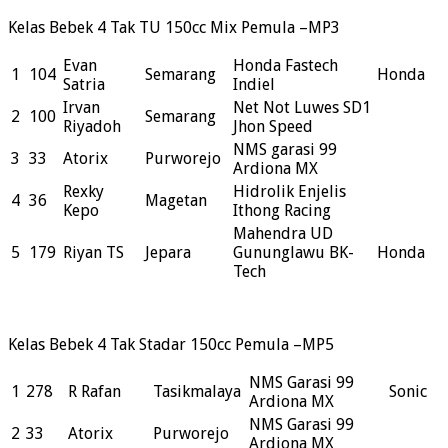
Kelas Bebek 4 Tak TU 150cc Mix Pemula –MP3
Evan
Honda Fastech
1
104
Semarang
Honda
Satria
Indiel
Irvan
Net Not Luwes SD1
2
100
Semarang
Riyadoh
Jhon Speed
NMS garasi 99
3
33
Atorix
Purworejo
Ardiona MX
Rexky
Hidrolik Enjelis
4
36
Magetan
Kepo
Ithong Racing
Mahendra UD
5
179
Riyan TS
Jepara
Gununglawu BK-
Honda
Tech
Kelas Bebek 4 Tak Stadar 150cc Pemula –MP5
NMS Garasi 99
1
278
R Rafan
Tasikmalaya
Sonic
Ardiona MX
NMS Garasi 99
2
33
Atorix
Purworejo
Ardiona MX