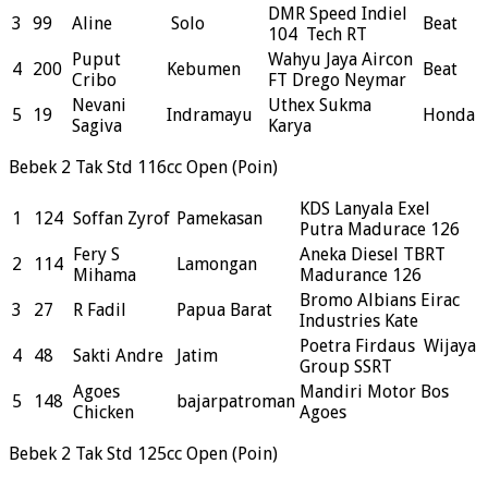
DMR Speed Indiel
3
99
Aline
Solo
Beat
104 Tech RT
Puput
Wahyu Jaya Aircon
4
200
Kebumen
Beat
Cribo
FT Drego Neymar
Nevani
Uthex Sukma
5
19
Indramayu
Honda
Sagiva
Karya
Bebek 2 Tak Std 116cc Open (Poin)
KDS Lanyala Exel
1
124
Soffan Zyrof
Pamekasan
Putra Madurace 126
Fery S
Aneka Diesel TBRT
2
114
Lamongan
Mihama
Madurance 126
Bromo Albians Eirac
3
27
R Fadil
Papua Barat
Industries Kate
Poetra Firdaus Wijaya
4
48
Sakti Andre
Jatim
Group SSRT
Agoes
Mandiri Motor Bos
5
148
bajarpatroman
Chicken
Agoes
Bebek 2 Tak Std 125cc Open (Poin)