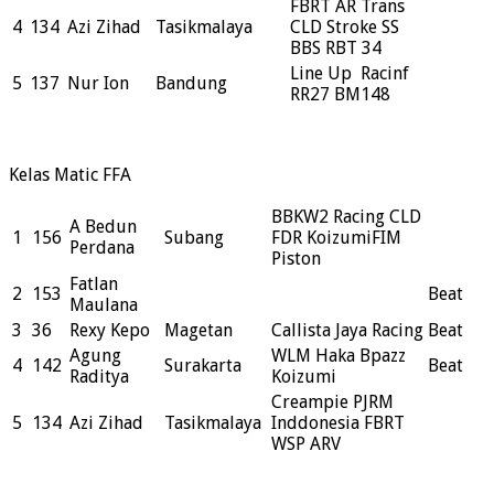
FBRT AR Trans
4
134
Azi Zihad
Tasikmalaya
CLD Stroke SS
BBS RBT 34
Line Up Racinf
5
137
Nur Ion
Bandung
RR27 BM148
Kelas Matic FFA
BBKW2 Racing CLD
A Bedun
1
156
Subang
FDR KoizumiFIM
Perdana
Piston
Fatlan
2
153
Beat
Maulana
3
36
Rexy Kepo
Magetan
Callista Jaya Racing
Beat
Agung
WLM Haka Bpazz
4
142
Surakarta
Beat
Raditya
Koizumi
Creampie PJRM
5
134
Azi Zihad
Tasikmalaya
Inddonesia FBRT
WSP ARV