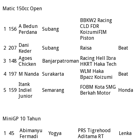
Matic 150cc Open
BBKW2 Racing
A Bedun
CLD FDR
1
156
Subang
Perdana
KoizumiFIM
Piston
Dani
2
207
Subang
Raisa
Beat
Keder
Agoes
Racing Hell Ibra
3
148
Banjarpatroman
Chicken
HKRT Haka Tech
WLM Haka
4
197
M Nanda
Surakarta
Beat
Bpazz Koizumi
Itank
FOBM Kota SMG
5
159
Indiel
Semarang
Honda
Berkah Motor
Junior
MiniGP 10 Tahun
Abimanyu
PRS Tigrehood
1
45
Yogya
Lenka
Fermadi
Aditama RT