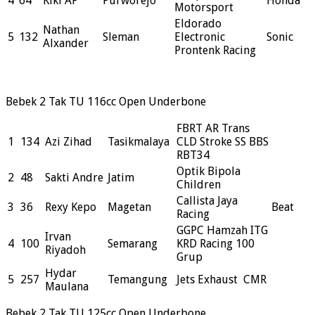
4
64
Kiki AP
Purworejo
Honda
Motorsport
Eldorado
Nathan
5
132
Sleman
Electronic
Sonic
Alxander
Prontenk Racing
Bebek 2 Tak TU 116cc Open Underbone
FBRT AR Trans
1
134
Azi Zihad
Tasikmalaya
CLD Stroke SS BBS
RBT34
Optik Bipola
2
48
Sakti Andre
Jatim
Children
Callista Jaya
3
36
Rexy Kepo
Magetan
Beat
Racing
GGPC Hamzah ITG
Irvan
4
100
Semarang
KRD Racing 100
Riyadoh
Grup
Hydar
5
257
Temangung
Jets Exhaust CMR
Maulana
Bebek 2 Tak TU 125cc Open Underbone