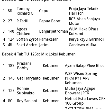
Tommy
Praja Jaya Teknik
1
88
Cepu
Richard O
HarTech
RC3 Aben Sanjaya
2
27
R Fadil
Papua Barat
Motor
Agoes
WLM Haka BPazz
3
148
Banjarpatroman
Chicken
Koizumi
4
124
Soffan Zyrof
Pamekasan
Karya kayu Garmadi
5
48
Sakti Andre
Jatim
Gandewo Alifka
Bebek 4 Tak TU 125cc Mix Lokal Kebumen
Pradana
1
188
Kebumen
Ayam Balap Phee Bhee
Bobby
WSP Wisnu Spring
2
145
Gea Haryanto
Kebumen
PJRM KYT ARV
Kebumen
Ronnie
Mulia Jaya Agape
3
125
Kebumen
Subiyakto
Bhowera JPTR
Netnot Estu Luwes CPX
4
80
Roy Sanjani
Kebumen
100 Group
TKCI TCRM BMS jaya