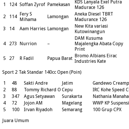
KDS Lanyala Exel Putra
1
124
Soffan Zyrof
Pamekasan
Madurace 126
Fery S
Aneka Diesel TBRT
2
114
Lamongan
Mihama
Madurance 126
New Kita variasi
3
14
Aam Harries
Lamongan
Kutowinangun
DAM Kusuma
4
273
Nurrion
–
Majalengka Abata Copy
Print
Bromo Albians Eirac
5
27
R Fadil
Papua Barat
Industries Kate
Sport 2 Tak Standar 140cc Open (Poin)
1
48
Sakti Andre
Jatim
Gandewo Creamp
2
88
Tommy Richard O
Cepu
IRC Kohe Speed 
3
347
Agus Setyawan
Surakarta
Nathania Manaha
4
72
Jojon AM
Magelang
WWP KP Suspens
5
100
Irvan Riyadoh
Semarang
100 Grup CPX
Juara Umum