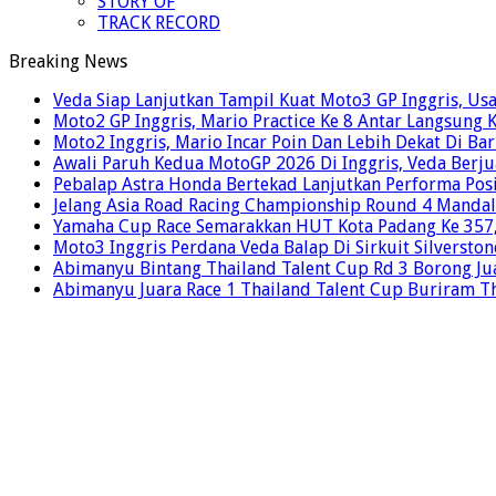
STORY OF
TRACK RECORD
Breaking News
Veda Siap Lanjutkan Tampil Kuat Moto3 GP Inggris, Usai
Moto2 GP Inggris, Mario Practice Ke 8 Antar Langsung 
Moto2 Inggris, Mario Incar Poin Dan Lebih Dekat Di Ba
Awali Paruh Kedua MotoGP 2026 Di Inggris, Veda Berju
Pebalap Astra Honda Bertekad Lanjutkan Performa Posi
Jelang Asia Road Racing Championship Round 4 Mandal
Yamaha Cup Race Semarakkan HUT Kota Padang Ke 357, 
Moto3 Inggris Perdana Veda Balap Di Sirkuit Silverston
Abimanyu Bintang Thailand Talent Cup Rd 3 Borong Jua
Abimanyu Juara Race 1 Thailand Talent Cup Buriram T