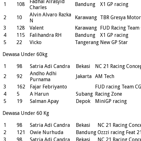
Fadhal Alrasyid
1
108
Bandung
X1 GP racing
Charles
Alvin Alvaro Razka
2
10
Karawang
TBR Gresya Moto
N
3
128
Valent
Karawang
FUD Racing Team
4
115
Falihandra RH
Bandung
X1 GP racing
5
22
Vicko
Tangerang
New GP Star
Dewasa Under 60kg
1
98
Satria Adi Candra
Bekasi
NC 21 Racing Conce
Andho Adhi
2
92
Jakarta
AM Tech
Purnama
3
162
Fajar Febriyanto
FUD racing Team C
4
5
A Harun
Subang
Racing Zone
5
19
Salman Apay
Depok
MiniGP racing
Dewasa Under 60 Kg
1
98
Satria Adi Candra
Bekasi
NC 21 Racing Conc
2
121
Owie Nurhuda
Bandung
Ozzzi racing Feat 
3
98
Satria Adi Candra
Bekasi
NC 21 Racing Conc