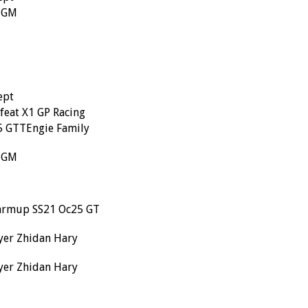
CGM
ept
feat X1 GP Racing
5 GTTEngie Family
CGM
armup SS21 Oc25 GT
yer Zhidan Hary
yer Zhidan Hary