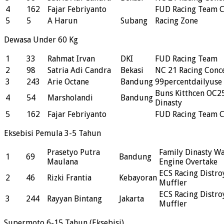
4
162
Fajar Febriyanto
FUD Racing Team 
5
5
A Harun
Subang
Racing Zone
Dewasa Under 60 Kg
1
33
Rahmat Irvan
DKI
FUD Racing Team
2
98
Satria Adi Candra
Bekasi
NC 21 Racing Conc
3
243
Arie Octane
Bandung
99percentdailyuse 
Buns Kitthcen OC2
4
54
Marsholandi
Bandung
Dinasty
5
162
Fajar Febriyanto
FUD Racing Team 
Eksebisi Pemula 3-5 Tahun
Prasetyo Putra
Family Dinasty W
1
69
Bandung
Maulana
Engine Overtake
ECS Racing Distro
2
46
Rizki Frantia
Kebayoran
Muffler
ECS Racing Distro
3
244
Rayyan Bintang
Jakarta
Muffler
Supermoto 6-15 Tahun (Eksebisi)