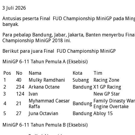
3 Juli 2026
Antusias peserta Final FUD Championship MiniGP pada Mingg
banyak.
Para pebalap Bandung, Jabar, Jakarta, Banten menyerbu Fina
Championship MiniGP 2018 ini.
Berikut para juara Final FUD Championship MiniGP
MiniGP 6-11 Tahun Pemula A (Eksebisi)
Pos
No
Nama
Kota
Tim
1
40
Mulky Ramdhani
Subang
Racing Zone
2
234
Arkana Octane
Bandung
X1 GP Racing
3
124
Ivan
New GP Star
Myhammad Caesar
Family Dinasty Wa
4
21
Bandung
Raffa
Engine Overtake
5
27
Juna Octavian
Bandung
Abloy 15
MiniGP 6-11 Tahun Pemula B (Eksebisi)