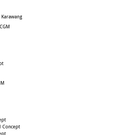
r Karawang
 CGM
pt
GM
ept
21 Concept
ept