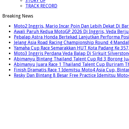
STORY OF
TRACK RECORD
Breaking News
Moto2 Inggris, Mario Incar Poin Dan Lebih Dekat Di Ba
Awali Paruh Kedua MotoGP 2026 Di Inggris, Veda Berju
Pebalap Astra Honda Bertekad Lanjutkan Performa Posi
Jelang Asia Road Racing Championship Round 4 Mandal
Yamaha Cup Race Semarakkan HUT Kota Padang Ke 357, 
Moto3 Inggris Perdana Veda Balap Di Sirkuit Silverston
Abimanyu Bintang Thailand Talent Cup Rd 3 Borong Jua
Abimanyu Juara Race 1 Thailand Talent Cup Buriram T
Finish Dramatis Race 1 Idemitsu Moto4 Asia Cup, Binta
Resky Dan Bintang 8 Besar Free Practice Idemitsu Mot