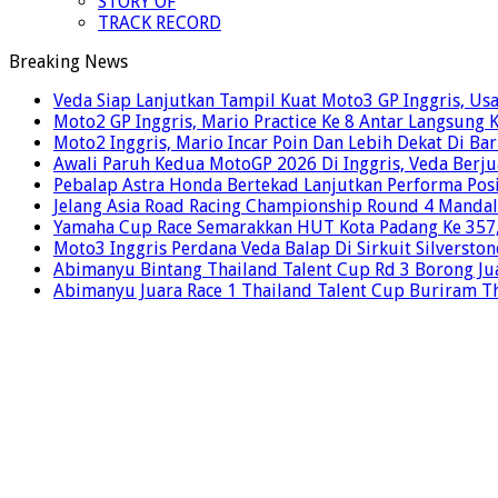
STORY OF
TRACK RECORD
Breaking News
Veda Siap Lanjutkan Tampil Kuat Moto3 GP Inggris, Usai
Moto2 GP Inggris, Mario Practice Ke 8 Antar Langsung 
Moto2 Inggris, Mario Incar Poin Dan Lebih Dekat Di Ba
Awali Paruh Kedua MotoGP 2026 Di Inggris, Veda Berju
Pebalap Astra Honda Bertekad Lanjutkan Performa Posi
Jelang Asia Road Racing Championship Round 4 Mandal
Yamaha Cup Race Semarakkan HUT Kota Padang Ke 357, 
Moto3 Inggris Perdana Veda Balap Di Sirkuit Silverston
Abimanyu Bintang Thailand Talent Cup Rd 3 Borong Jua
Abimanyu Juara Race 1 Thailand Talent Cup Buriram T