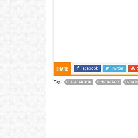
Facebook
Twitter
Share
Tags
BALAP MOTOR
INDOREKOR
REKOR