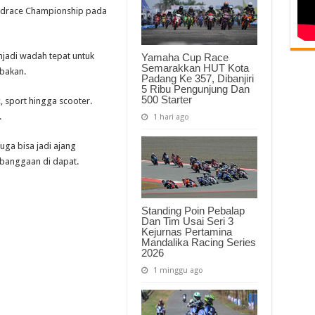
oadrace Championship pada
jadi wadah tepat untuk
Yamaha Cup Race
Semarakkan HUT Kota
mbakan.
Padang Ke 357, Dibanjiri
5 Ribu Pengunjung Dan
500 Starter
, sport hingga scooter.
.
1 hari ago
uga bisa jadi ajang
ebanggaan di dapat.
Standing Poin Pebalap
Dan Tim Usai Seri 3
Kejurnas Pertamina
Mandalika Racing Series
2026
1 minggu ago