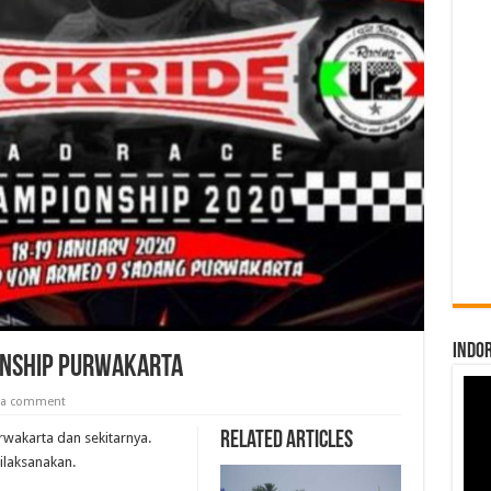
INDO
onship Purwakarta
 a comment
Related Articles
rwakarta dan sekitarnya.
ilaksanakan.