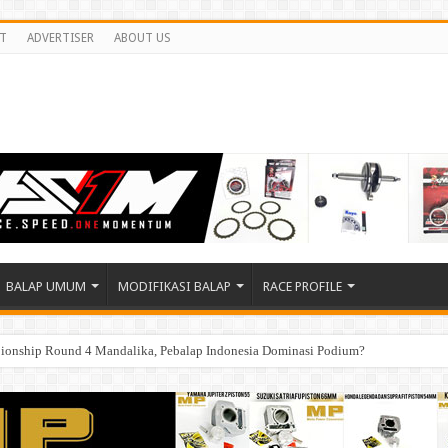
T
ADVERTISER
ABOUT US
BALAP UMUM
MODIFIKASI BALAP
RACE PROFILE
ionship Round 4 Mandalika, Pebalap Indonesia Dominasi Podium?