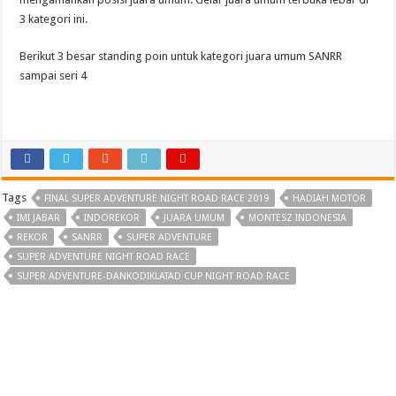
3 kategori ini.
Berikut 3 besar standing poin untuk kategori juara umum SANRR
sampai seri 4
Tags
FINAL SUPER ADVENTURE NIGHT ROAD RACE 2019
HADIAH MOTOR
IMI JABAR
INDOREKOR
JUARA UMUM
MONTESZ INDONESIA
REKOR
SANRR
SUPER ADVENTURE
SUPER ADVENTURE NIGHT ROAD RACE
SUPER ADVENTURE-DANKODIKLATAD CUP NIGHT ROAD RACE