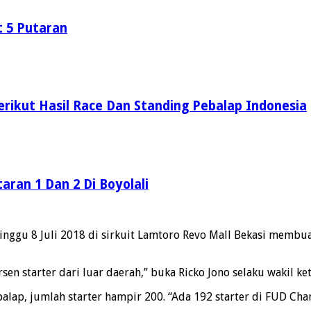
t 5 Putaran
Berikut Hasil Race Dan Standing Pebalap Indonesia
aran 1 Dan 2 Di Boyolali
ggu 8 Juli 2018 di sirkuit Lamtoro Revo Mall Bekasi membua
sen starter dari luar daerah,” buka Ricko Jono selaku wakil 
p, jumlah starter hampir 200. “Ada 192 starter di FUD Champ