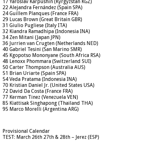
17 Yaroslav Karpushin (Kyrgyzstan KGZ)
22 Alejandra Fernández (Spain SPA)
24 Guillem Planques (France FRA)
29 Lucas Brown (Great Britain GBR)
31 Giulio Pugliese (Italy ITA)
32 Kiandra Ramadhipa (Indonesia INA)
34 Zen Mitani (Japan JPN)
36 Jurrien van Crugten (Netherlands NED)
40 Gabriel Tesini (San Marino SMR)
45 Kgopotso Mononyane (South Africa RSA)
48 Lenoxx Phommara (Switzerland SUI)
50 Carter Thompson (Australia AUS)
51 Brian Uriarte (Spain SPA)
54 Veda Pratama (Indonesia INA)
70 Kristian Daniel Jr. (United States USA)
72 David Da Costa (France FRA)
77 Kerman Tinez (Venezuela VEN)
85 Kiattisak Singhapong (Thailand THA)
95 Marco Morelli (Argentina ARG)
Provisional Calendar
TEST: March 26th 27th & 28th – Jerez (ESP)