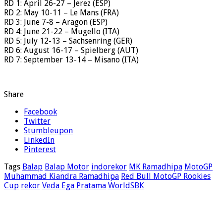
RD 1: April 26-27 – Jerez (ESP)
RD 2: May 10-11 – Le Mans (FRA)
RD 3: June 7-8 – Aragon (ESP)
RD 4: June 21-22 – Mugello (ITA)
RD 5: July 12-13 – Sachsenring (GER)
RD 6: August 16-17 – Spielberg (AUT)
RD 7: September 13-14 – Misano (ITA)
Share
Facebook
Twitter
Stumbleupon
LinkedIn
Pinterest
Tags
Balap
Balap Motor
indorekor
MK Ramadhipa
MotoGP
Muhammad Kiandra Ramadhipa
Red Bull MotoGP Rookies
Cup
rekor
Veda Ega Pratama
WorldSBK