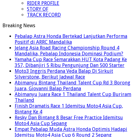
RIDER PROFILE
STORY OF
TRACK RECORD
Breaking News
Pebalap Astra Honda Bertekad Lanjutkan Performa
Positif di ARRC Mandalika
Jelang Asia Road Racing Championship Round 4
Mandalika, Pebalap Indonesia Dominasi Podium?
Yamaha Cup Race Semarakkan HUT Kota Padang Ke
357, Dibanjiri 5 Ribu Pengunjung Dan 500 Starter
Moto3 Inggris Perdana Veda Balap Di Sirkuit
Silverstone, Berikut Jadwal Race
Abimanyu Bintang Thailand Talent Cup Rd 3 Borong
Juara, Giovanni Balap Perdana
Abimanyu Juara Race 1 Thailand Talent Cup Buriram
Thailand
Finish Dramatis Race 1 Idemitsu Moto4 Asia Cup,
Bintang Ke 4
Resky Dan Bintang 8 Besar Free Practice Idemitsu
Moto4 Asia Cup Sepang
Empat Pebalap Muda Astra Honda Optimis Hadapi
Idemitsu Moto4 Asia Cup 6 Round 2 Sepang