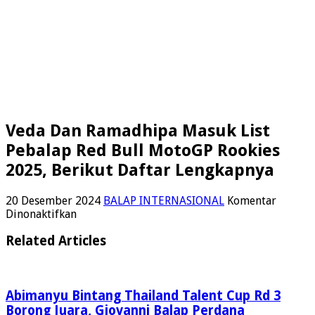
Veda Dan Ramadhipa Masuk List
Pebalap Red Bull MotoGP Rookies
2025, Berikut Daftar Lengkapnya
20 Desember 2024
BALAP INTERNASIONAL
Komentar
pada
Dinonaktifkan
Veda
Dan
Related Articles
Ramadhipa
Masuk
List
Pebalap
Abimanyu Bintang Thailand Talent Cup Rd 3
Red
Borong Juara, Giovanni Balap Perdana