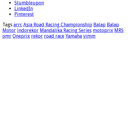
Stumbleupon
LinkedIn
Pinterest
Tags
arrc
Asia Road Racing Championship
Balap
Balap
Motor
indorekor
Mandalika Racing Series
motoprix
MRS
omr
Oneprix
rekor
road race
Yamaha
yimm