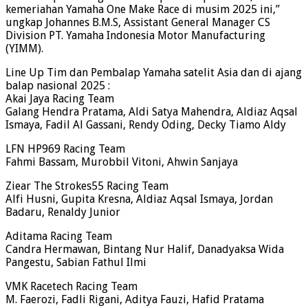
kemeriahan Yamaha One Make Race di musim 2025 ini,”
ungkap Johannes B.M.S, Assistant General Manager CS
Division PT. Yamaha Indonesia Motor Manufacturing
(YIMM).
Line Up Tim dan Pembalap Yamaha satelit Asia dan di ajang
balap nasional 2025 :
Akai Jaya Racing Team
Galang Hendra Pratama, Aldi Satya Mahendra, Aldiaz Aqsal
Ismaya, Fadil Al Gassani, Rendy Oding, Decky Tiamo Aldy
LFN HP969 Racing Team
Fahmi Bassam, Murobbil Vitoni, Ahwin Sanjaya
Ziear The Strokes55 Racing Team
Alfi Husni, Gupita Kresna, Aldiaz Aqsal Ismaya, Jordan
Badaru, Renaldy Junior
Aditama Racing Team
Candra Hermawan, Bintang Nur Halif, Danadyaksa Wida
Pangestu, Sabian Fathul Ilmi
VMK Racetech Racing Team
M. Faerozi, Fadli Rigani, Aditya Fauzi, Hafid Pratama