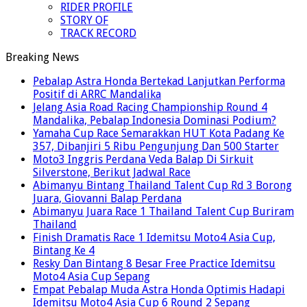
RIDER PROFILE
STORY OF
TRACK RECORD
Breaking News
Pebalap Astra Honda Bertekad Lanjutkan Performa
Positif di ARRC Mandalika
Jelang Asia Road Racing Championship Round 4
Mandalika, Pebalap Indonesia Dominasi Podium?
Yamaha Cup Race Semarakkan HUT Kota Padang Ke
357, Dibanjiri 5 Ribu Pengunjung Dan 500 Starter
Moto3 Inggris Perdana Veda Balap Di Sirkuit
Silverstone, Berikut Jadwal Race
Abimanyu Bintang Thailand Talent Cup Rd 3 Borong
Juara, Giovanni Balap Perdana
Abimanyu Juara Race 1 Thailand Talent Cup Buriram
Thailand
Finish Dramatis Race 1 Idemitsu Moto4 Asia Cup,
Bintang Ke 4
Resky Dan Bintang 8 Besar Free Practice Idemitsu
Moto4 Asia Cup Sepang
Empat Pebalap Muda Astra Honda Optimis Hadapi
Idemitsu Moto4 Asia Cup 6 Round 2 Sepang