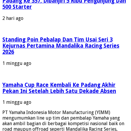
Padang Ke 357, Dibanjiri 5 Ribu Pengunjung Dan
Di
500 Starter
Balap
Nasional
2 hari ago
Dan
Tim
Satelit
Di
Standing Poin Pebalap Dan Tim Usai Seri 3
ARRC
Kejurnas Pertamina Mandalika Racing Series
2025,
2026
Berikut
Daftarny
1 minggu ago
Yamaha Cup Race Kembali Ke Padang Akhir
Pekan Ini Setelah Lebih Satu Dekade Absen
1 minggu ago
PT Yamaha Indonesia Motor Manufacturing (YIMM)
mengumumkan line up tim dan pembalap Yamaha yang
akan ambil bagian di berbagai kompetisi nasional baik on
road maupun offroad seperti Mandalika Racing Series,