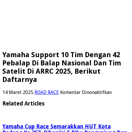
Yamaha Support 10 Tim Dengan 42
Pebalap Di Balap Nasional Dan Tim
Satelit Di ARRC 2025, Berikut
Daftarnya
pada
14 Maret 2025
ROAD RACE
Komentar Dinonaktifkan
Yamaha
Support
Related Articles
10
Tim
Dengan
42
Yamaha Cup Race Semarakkan HUT Kota
Pebalap