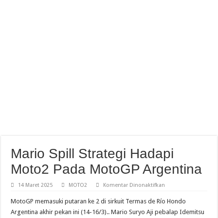
Resky Dan Bintang 8 Besar Free Practice Idemitsu Moto4 Asia Cup Sepang
Mario Spill Strategi Hadapi
Moto2 Pada MotoGP Argentina
pada
14 Maret 2025
MOTO2
Komentar Dinonaktifkan
Mario
Spill
MotoGP memasuki putaran ke 2 di sirkuit Termas de Río Hondo
Strategi
Hadapi
Argentina akhir pekan ini (14-16/3).. Mario Suryo Aji pebalap Idemitsu
Moto2