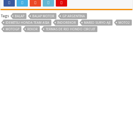
Tags
BALAP
BALAP MOTOR
GP ARGENTINA
IDEMITSU HONDA TEAM ASIA
INDOREKOR
MARIO SURYO AJI
MOTO2
MOTOGP
REKOR
TERMAS DE RIO HONDO CIRCUIT