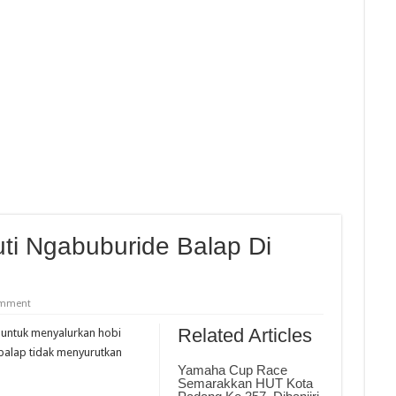
kan HUT Kota Padang Ke 357, Dibanjiri 5 Ribu Pengunjung Dan 500 Starter
da Balap Di Sirkuit Silverstone, Berikut Jadwal Race
nd Talent Cup Rd 3 Borong Juara, Giovanni Balap Perdana
hailand Talent Cup Buriram Thailand
ti Ngabuburide Balap Di
omment
Related Articles
a untuk menyalurkan hobi
balap tidak menyurutkan
Yamaha Cup Race
Semarakkan HUT Kota