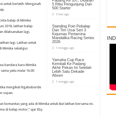
Padang Ke 357, Dibanjiri
si untuk berlatih. Mengasah
5 Ribu Pengunjung Dan
500 Starter
lap.
3 hari ago
inta balap di Mimika
Standing Poin Pebalap
ni 2018, latihan balap
Dan Tim Usai Seri 3
 dilaksanakan lagi.
Kejurnas Pertamina
IN
Mandalika Racing Series
2026
tihan lagi. Latihan untuk
di Mimika sekaligus
1 minggu ago
Yamaha Cup Race
Kembali Ke Padang
 area bandara baru Mimika
Akhir Pekan Ini Setelah
 sama yaitu mulai 16.00
Lebih Satu Dekade
Absen
1 minggu ago
tika mengikuti Ngabuburide
dan sopan.
n komunitas yang ada di Mimika untuk ikut latihan bersama ini.
ma di balap motor,” ujar Eby.