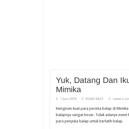
Yamaha Cup Race Semarak
Moto3 Inggris Perdana Ve
Abimanyu Bintang Thaila
Abimanyu Juara Race 1 T
Yuk, Datang Dan Iku
Mimika
1 Juni 2018
ROAD RACE
Leave a c
Keinginan kuat para pecinta balap di Mimik
balapnya sangat besar. Tidak adanya event 
para penyuka balap untuk berlatih balap.