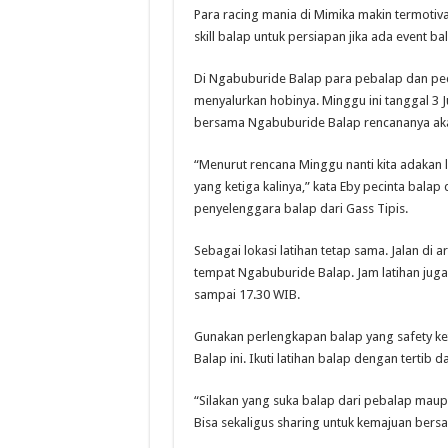
Para racing mania di Mimika makin termotiva
skill balap untuk persiapan jika ada event ba
Di Ngabuburide Balap para pebalap dan pec
menyalurkan hobinya. Minggu ini tanggal 3 Ju
bersama Ngabuburide Balap rencananya akan
“Menurut rencana Minggu nanti kita adakan la
yang ketiga kalinya,” kata Eby pecinta balap 
penyelenggara balap dari Gass Tipis.
Sebagai lokasi latihan tetap sama. Jalan di
tempat Ngabuburide Balap. Jam latihan juga
sampai 17.30 WIB.
Gunakan perlengkapan balap yang safety ke
Balap ini. Ikuti latihan balap dengan tertib 
“Silakan yang suka balap dari pebalap maupu
Bisa sekaligus sharing untuk kemajuan bersa