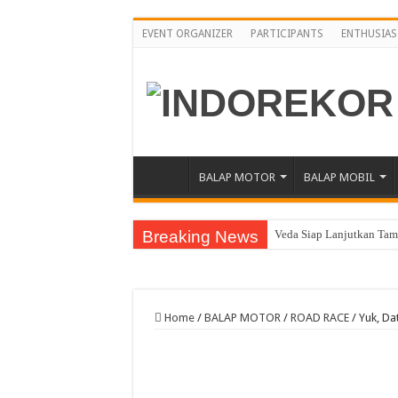
EVENT ORGANIZER
PARTICIPANTS
ENTHUSIAS
BALAP MOTOR
BALAP MOBIL
Breaking News
Veda Siap Lanjutkan Tamp
Moto2 GP Inggris, Mario 
Moto2 Inggris, Mario Inc
Home
/
BALAP MOTOR
/
ROAD RACE
/
Yuk, Da
Awali Paruh Kedua MotoG
Pebalap Astra Honda Ber
Jelang Asia Road Racing