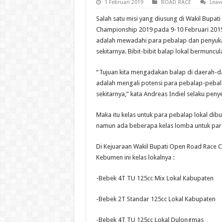
1 Februari 2019
ROAD RACE
Leav
Salah satu misi yang diusung di Wakil Bupat
Championship 2019 pada 9-10 Februari 2019
adalah mewadahi para pebalap dan penyuk
sekitarnya. Bibit-bibit balap lokal bermuncu
“Tujuan kita mengadakan balap di daerah-d
adalah mengali potensi para pebalap-peba
sekitarnya,” kata Andreas Indiel selaku peny
Maka itu kelas untuk para pebalap lokal dibu
namun ada beberapa kelas lomba untuk para
Di Kejuaraan Wakil Bupati Open Road Race 
Kebumen ini kelas lokalnya :
-Bebek 4T TU 125cc Mix Lokal Kabupaten
-Bebek 2T Standar 125cc Lokal Kabupaten
-Bebek 4T TU 125cc Lokal Dulongmas