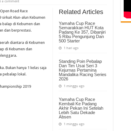
e a comment
Related Articles
i Open Road Race
 sirkuit Alun-alun Kebumen
Yamaha Cup Race
a balap di Kebumen dan
Semarakkan HUT Kota
lan dan berprestasi.
Padang Ke 357, Dibanjiri
5 Ribu Pengunjung Dan
500 Starter
aerah diantara di Kebumen
1 hari ago
lap di Kebumen dan
elenggara.
Standing Poin Pebalap
Dan Tim Usai Seri 3
ka. Bukan hanya 1 kelas saja
Kejurnas Pertamina
 pebalap lokal.
Mandalika Racing Series
2026
Championship 2019
1 minggu ago
Yamaha Cup Race
Kembali Ke Padang
Akhir Pekan Ini Setelah
Lebih Satu Dekade
Absen
1 minggu ago