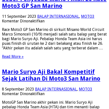
Moto3 GP San Marino
11 September 2023
BALAP INTERNASIONAL
,
MOTO3
pada
Komentar Dinonaktifkan
Beber
Race Moto3 GP San Marino di sirkuit Misano World Circuit
Penyebab
Marco Simonceli (10/9) menjadi salah satu balap yang berat
Mario
bagi Mario Suryo Aji. Pebalap Honda Team Asia ini harus
Finish
puas finish di urutan ke 2 dari belakang atau finish ke 26.
26
“Akhir pekan itu adalah salah satu yang terberat dalam …
Race
Moto3
Read More »
GP
San
Marino
Mario Suryo Aji Bakal Kompetitif
Sejak Latihan Di Moto3 San Marino
8 September 2023
BALAP INTERNASIONAL
,
MOTO3
pada
Komentar Dinonaktifkan
Mario
MotoGP San Marino akhir pekan ini. Mario Suryo Aji
Suryo
pebalap Honda Team Asia (HTA) dan tim menanti balap
Aji