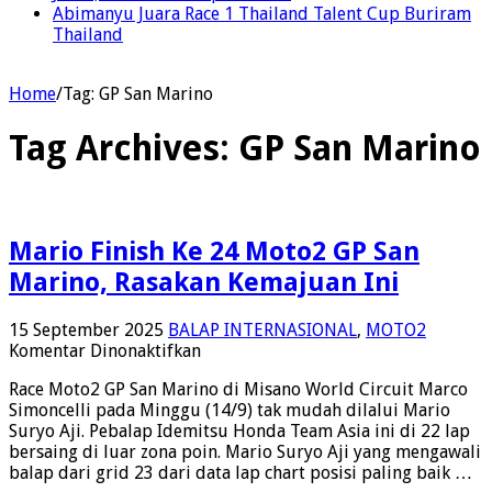
Abimanyu Juara Race 1 Thailand Talent Cup Buriram
Thailand
Home
/
Tag:
GP San Marino
Tag Archives:
GP San Marino
Mario Finish Ke 24 Moto2 GP San
Marino, Rasakan Kemajuan Ini
15 September 2025
BALAP INTERNASIONAL
,
MOTO2
pada
Komentar Dinonaktifkan
Mario
Race Moto2 GP San Marino di Misano World Circuit Marco
Finish
Simoncelli pada Minggu (14/9) tak mudah dilalui Mario
Ke
Suryo Aji. Pebalap Idemitsu Honda Team Asia ini di 22 lap
24
bersaing di luar zona poin. Mario Suryo Aji yang mengawali
Moto2
balap dari grid 23 dari data lap chart posisi paling baik …
GP