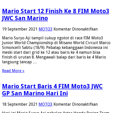
Penyeba
Mario Start 12 Finish Ke 8 FIM Moto3
JWC San Marino
pada
19 September 2021
MOTO3
Komentar Dinonaktifkan
Mario
Mario Suryo Aji tampil cukup ngotot di race FIM Moto3
Start
Junior World Championship di Misano World Circuit Marco
12
Simoncelli Sabtu (18/9). Pebalap kebanggaan Indonesia ini
Finish
meski start dari grid ke 12 atau baris ke 4 namun bisa
Ke
finish di urutan 8. Mengawali balap dari baris ke 4 Mario
8
langsung tancap …
FIM
Moto3
Read More »
JWC
San
Marino
Mario Start Baris 4 FIM Moto3 JWC
GP San Marino Hari Ini
pada
18 September 2021
MOTO3
Komentar Dinonaktifkan
Mario