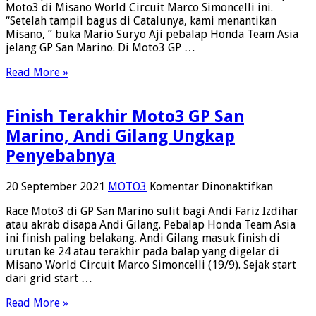
Moto3 di Misano World Circuit Marco Simoncelli ini.
Bakal
“Setelah tampil bagus di Catalunya, kami menantikan
Kompetitif
Misano, ” buka Mario Suryo Aji pebalap Honda Team Asia
Sejak
jelang GP San Marino. Di Moto3 GP …
Latihan
Di
Read More »
Moto3
San
Marino
Finish Terakhir Moto3 GP San
Marino, Andi Gilang Ungkap
Penyebabnya
pada
20 September 2021
MOTO3
Komentar Dinonaktifkan
Finish
Race Moto3 di GP San Marino sulit bagi Andi Fariz Izdihar
Terakhir
atau akrab disapa Andi Gilang. Pebalap Honda Team Asia
Moto3
ini finish paling belakang. Andi Gilang masuk finish di
GP
urutan ke 24 atau terakhir pada balap yang digelar di
San
Misano World Circuit Marco Simoncelli (19/9). Sejak start
Marino,
dari grid start …
Andi
Gilang
Read More »
Ungkap