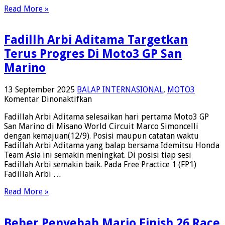
San
Read More »
Marino,
Rasakan
Kemajuan
Fadillh Arbi Aditama Targetkan
Ini
Terus Progres Di Moto3 GP San
Marino
13 September 2025
BALAP INTERNASIONAL
,
MOTO3
pada
Komentar Dinonaktifkan
Fadillh
Fadillah Arbi Aditama selesaikan hari pertama Moto3 GP
Arbi
San Marino di Misano World Circuit Marco Simoncelli
Aditama
dengan kemajuan(12/9). Posisi maupun catatan waktu
Targetkan
Fadillah Arbi Aditama yang balap bersama Idemitsu Honda
Terus
Team Asia ini semakin meningkat. Di posisi tiap sesi
Progres
Fadillah Arbi semakin baik. Pada Free Practice 1 (FP1)
Di
Fadillah Arbi …
Moto3
GP
Read More »
San
Marino
Beber Penyebab Mario Finish 26 Race