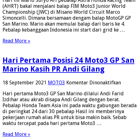
Hari ini Mario Suryo Ari pebalap Astra Honda Racing Team
Start
(AHRT) bakal menjalani balap FIM Moto3 Junior World
Baris
Championship (JWC) di Misano World Circuit Marco
4
Simoncelli. Dimana bersamaan dengam balap MotoGP GP
FIM
San Marino. Mario akan memulai balap dari baris ke 4.
Moto3
Pebalap kebanggaan Indonesia ini start dari grid ke …
JWC
GP
Read More »
San
Marino
Hari
Hari Pertama Posisi 24 Moto3 GP San
Ini
Marino Kasih PR Andi Gilang
pada
18 September 2021
MOTO3
Komentar Dinonaktifkan
Hari
Hari pertama Moto3 GP San Marino dilalui Andi Farid
Pertama
Izdihar atau akrab disapa Andi Gilang dengan berat.
Posisi
Pebalap Honda Team Asia ini pada waktu gabungan berada
24
di peringkat 24 dari 30 pebalap Hasil ini memberinya
Moto3
pekerjaan rumah alias PR untuk bisa makin baik. Sebab
GP
waktu tercepat pada hari pertama Moto3 …
San
Marino
Read More »
Kasih