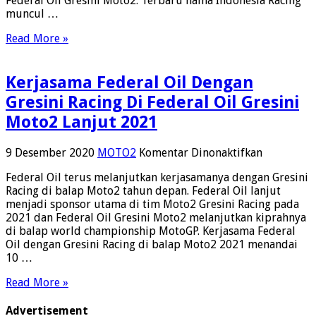
Federal Oil Gresini Moto2. Terbaru nama Indonesia Racing
Oi
muncul …
Gr
M
Read More »
Kerjasama Federal Oil Dengan
Gresini Racing Di Federal Oil Gresini
Moto2 Lanjut 2021
pada
9 Desember 2020
MOTO2
Komentar Dinonaktifkan
Kerjasama
Federal Oil terus melanjutkan kerjasamanya dengan Gresini
Federal
Racing di balap Moto2 tahun depan. Federal Oil lanjut
Oil
menjadi sponsor utama di tim Moto2 Gresini Racing pada
Dengan
2021 dan Federal Oil Gresini Moto2 melanjutkan kiprahnya
Gresini
di balap world championship MotoGP. Kerjasama Federal
Racing
Oil dengan Gresini Racing di balap Moto2 2021 menandai
Di
10 …
Federal
Oil
Read More »
Gresini
Moto2
Advertisement
Lanjut