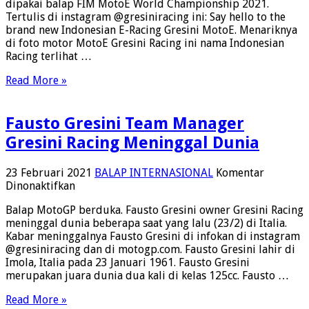
dipakai balap FIM MotoE World Championship 2021.
Racing
Tertulis di instagram @gresiniracing ini: Say hello to the
Gresini
brand new Indonesian E-Racing Gresini MotoE. Menariknya
MotoE
di foto motor MotoE Gresini Racing ini nama Indonesian
Racing terlihat …
Read More »
Fausto Gresini Team Manager
Gresini Racing Meninggal Dunia
23 Februari 2021
BALAP INTERNASIONAL
Komentar
pada
Dinonaktifkan
Fausto
Balap MotoGP berduka. Fausto Gresini owner Gresini Racing
Gresini
meninggal dunia beberapa saat yang lalu (23/2) di Italia.
Team
Kabar meninggalnya Fausto Gresini di infokan di instagram
Manager
@gresiniracing dan di motogp.com. Fausto Gresini lahir di
Gresini
Imola, Italia pada 23 Januari 1961. Fausto Gresini
Racing
merupakan juara dunia dua kali di kelas 125cc. Fausto …
Meninggal
Dunia
Read More »