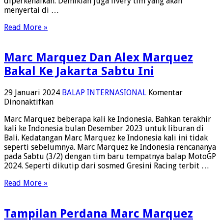
diperkenalkan. Demikian juga livery tim yang akan
Januari
menyertai di …
Read More »
Marc Marquez Dan Alex Marquez
Bakal Ke Jakarta Sabtu Ini
29 Januari 2024
BALAP INTERNASIONAL
Komentar
pada
Dinonaktifkan
Marc
Marc Marquez beberapa kali ke Indonesia. Bahkan terakhir
Marquez
kali ke Indonesia bulan Desember 2023 untuk liburan di
Dan
Bali. Kedatangan Marc Marquez ke Indonesia kali ini tidak
Alex
seperti sebelumnya. Marc Marquez ke Indonesia rencananya
Marquez
pada Sabtu (3/2) dengan tim baru tempatnya balap MotoGP
Bakal
2024. Seperti dikutip dari sosmed Gresini Racing terbit …
Ke
Jakarta
Read More »
Sabtu
Ini
Tampilan Perdana Marc Marquez