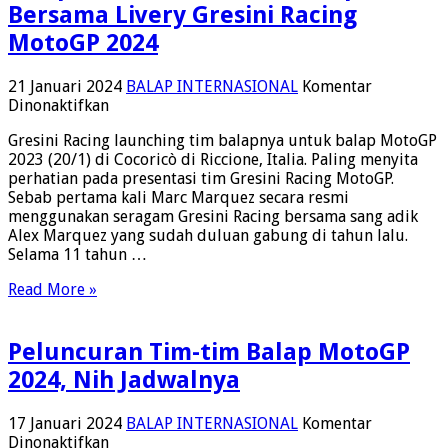
Bersama Livery Gresini Racing
MotoGP 2024
21 Januari 2024
BALAP INTERNASIONAL
Komentar
pada
Dinonaktifkan
Tampilan
Gresini Racing launching tim balapnya untuk balap MotoGP
Perdana
2023 (20/1) di Cocoricò di Riccione, Italia. Paling menyita
Marc
perhatian pada presentasi tim Gresini Racing MotoGP.
Marquez
Sebab pertama kali Marc Marquez secara resmi
Bersama
menggunakan seragam Gresini Racing bersama sang adik
Livery
Alex Marquez yang sudah duluan gabung di tahun lalu.
Gresini
Selama 11 tahun …
Racing
MotoGP
Read More »
2024
Peluncuran Tim-tim Balap MotoGP
2024, Nih Jadwalnya
17 Januari 2024
BALAP INTERNASIONAL
Komentar
pada
Dinonaktifkan