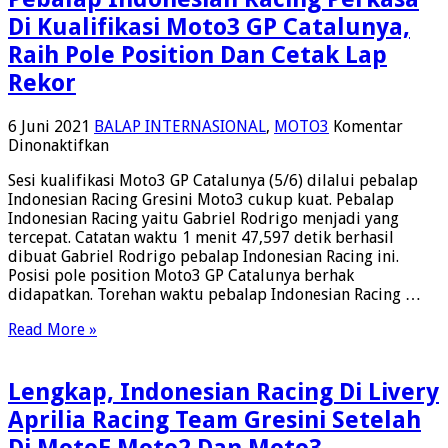
Di Kualifikasi Moto3 GP Catalunya,
Raih Pole Position Dan Cetak Lap
Rekor
6 Juni 2021
BALAP INTERNASIONAL
,
MOTO3
Komentar
pada
Dinonaktifkan
Pebalap
Sesi kualifikasi Moto3 GP Catalunya (5/6) dilalui pebalap
Indonesian
Indonesian Racing Gresini Moto3 cukup kuat. Pebalap
Racing
Indonesian Racing yaitu Gabriel Rodrigo menjadi yang
Perkasa
tercepat. Catatan waktu 1 menit 47,597 detik berhasil
Di
dibuat Gabriel Rodrigo pebalap Indonesian Racing ini.
Kualifikasi
Posisi pole position Moto3 GP Catalunya berhak
Moto3
didapatkan. Torehan waktu pebalap Indonesian Racing …
GP
Catalunya,
Read More »
Raih
Pole
Position
Lengkap, Indonesian Racing Di Livery
Dan
Cetak
Aprilia Racing Team Gresini Setelah
Lap