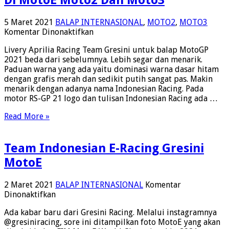
Di MotoE Moto2 Dan Moto3
Rekor
5 Maret 2021
BALAP INTERNASIONAL
,
MOTO2
,
MOTO3
pada
Komentar Dinonaktifkan
Lengkap,
Livery Aprilia Racing Team Gresini untuk balap MotoGP
Indonesian
2021 beda dari sebelumnya. Lebih segar dan menarik.
Racing
Paduan warna yang ada yaitu dominasi warna dasar hitam
Di
dengan grafis merah dan sedikit putih sangat pas. Makin
Livery
menarik dengan adanya nama Indonesian Racing. Pada
Aprilia
motor RS-GP 21 logo dan tulisan Indonesian Racing ada …
Racing
Team
Read More »
Gresini
Setelah
Di
Team Indonesian E-Racing Gresini
MotoE
Moto2
MotoE
Dan
Moto3
2 Maret 2021
BALAP INTERNASIONAL
Komentar
pada
Dinonaktifkan
Team
Ada kabar baru dari Gresini Racing. Melalui instagramnya
Indonesian
@gresiniracing, sore ini ditampilkan foto MotoE yang akan
E-