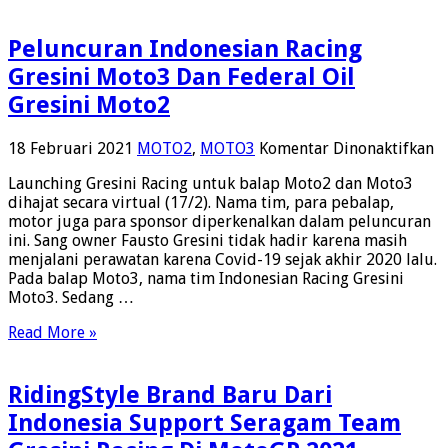
Peluncuran Indonesian Racing
Gresini Moto3 Dan Federal Oil
Gresini Moto2
p
18 Februari 2021
MOTO2
,
MOTO3
Komentar Dinonaktifkan
P
Launching Gresini Racing untuk balap Moto2 dan Moto3
I
dihajat secara virtual (17/2). Nama tim, para pebalap,
R
motor juga para sponsor diperkenalkan dalam peluncuran
Gr
ini. Sang owner Fausto Gresini tidak hadir karena masih
M
menjalani perawatan karena Covid-19 sejak akhir 2020 lalu.
D
Pada balap Moto3, nama tim Indonesian Racing Gresini
F
Moto3. Sedang …
Oi
Gr
Read More »
M
RidingStyle Brand Baru Dari
Indonesia Support Seragam Team