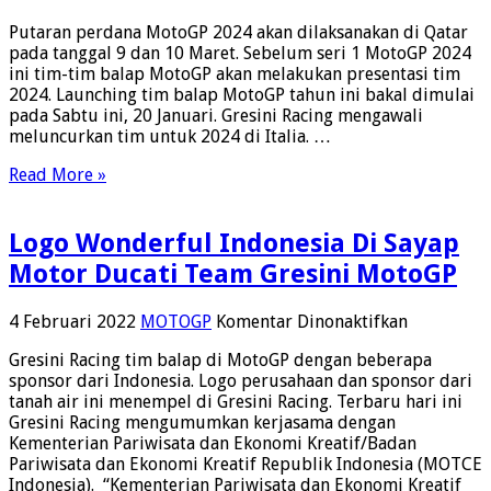
Peluncuran
Putaran perdana MotoGP 2024 akan dilaksanakan di Qatar
Tim-
pada tanggal 9 dan 10 Maret. Sebelum seri 1 MotoGP 2024
tim
ini tim-tim balap MotoGP akan melakukan presentasi tim
Balap
2024. Launching tim balap MotoGP tahun ini bakal dimulai
MotoGP
pada Sabtu ini, 20 Januari. Gresini Racing mengawali
2024,
meluncurkan tim untuk 2024 di Italia. …
Nih
Jadwalnya
Read More »
Logo Wonderful Indonesia Di Sayap
Motor Ducati Team Gresini MotoGP
pada
4 Februari 2022
MOTOGP
Komentar Dinonaktifkan
Logo
Gresini Racing tim balap di MotoGP dengan beberapa
Wonderfu
sponsor dari Indonesia. Logo perusahaan dan sponsor dari
Indonesia
tanah air ini menempel di Gresini Racing. Terbaru hari ini
Di
Gresini Racing mengumumkan kerjasama dengan
Sayap
Kementerian Pariwisata dan Ekonomi Kreatif/Badan
Motor
Pariwisata dan Ekonomi Kreatif Republik Indonesia (MOTCE
Ducati
Indonesia). “Kementerian Pariwisata dan Ekonomi Kreatif
Team