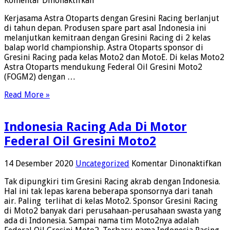
Komentar Dinonaktifkan
Astra
Kerjasama Astra Otoparts dengan Gresini Racing berlanjut
Otoparts
di tahun depan. Produsen spare part asal Indonesia ini
Lanjutkan
melanjutkan kemitraan dengan Gresini Racing di 2 kelas
Kemitraan
balap world championship. Astra Otoparts sponsor di
Bersama
Gresini Racing pada kelas Moto2 dan MotoE. Di kelas Moto2
Gresini
Astra Otoparts mendukung Federal Oil Gresini Moto2
Racing
(FOGM2) dengan …
Di
Moto2
Read More »
Dan
MotoE
Indonesia Racing Ada Di Motor
Federal Oil Gresini Moto2
pa
14 Desember 2020
Uncategorized
Komentar Dinonaktifkan
In
Tak dipungkiri tim Gresini Racing akrab dengan Indonesia.
Ra
Hal ini tak lepas karena beberapa sponsornya dari tanah
A
air. Paling terlihat di kelas Moto2. Sponsor Gresini Racing
Di
di Moto2 banyak dari perusahaan-perusahaan swasta yang
Mo
ada di Indonesia. Sampai nama tim Moto2nya adalah
Fe