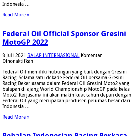
Indonesia …
Gresini
MotoGP
Read More »
Federal Oil Official Sponsor Gresini
MotoGP 2022
8 Juli 2021
BALAP INTERNASIONAL
Komentar
pada
Dinonaktifkan
Federal
Federal Oil memiliki hubungan yang baik dengan Gresini
Oil
Racing. Selama satu dekade Federal Oil bersama Gresini
Official
Racing Bekerjasama dalam Federal Oil Gresini Moto2 yang
Sponsor
balapan di ajang World Championship MotoGP pada kelas
Gresini
Moto2. Kerjasama ini akan makin kuat tahun depan dengan
MotoGP
Federal Oil yang merupakan produsen pelumas besar dari
2022
Indonesia …
Read More »
Pebalap Indonesian Racing Perkasa