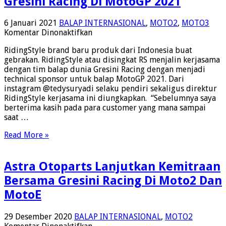
Gresini Racing Di MotoGP 2021
6 Januari 2021
BALAP INTERNASIONAL
,
MOTO2
,
MOTO3
pada
Komentar Dinonaktifkan
RidingStyle
RidingStyle brand baru produk dari Indonesia buat
Brand
gebrakan. RidingStyle atau disingkat RS menjalin kerjasama
Baru
dengan tim balap dunia Gresini Racing dengan menjadi
Dari
technical sponsor untuk balap MotoGP 2021. Dari
Indonesia
instagram @tedysuryadi selaku pendiri sekaligus direktur
Support
RidingStyle kerjasama ini diungkapkan. “Sebelumnya saya
Seragam
berterima kasih pada para customer yang mana sampai
Team
saat …
Gresini
Racing
Read More »
Di
MotoGP
2021
Astra Otoparts Lanjutkan Kemitraan
Bersama Gresini Racing Di Moto2 Dan
MotoE
29 Desember 2020
BALAP INTERNASIONAL
,
MOTO2
pada