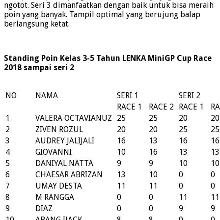
ngotot. Seri 3 dimanfaatkan dengan baik untuk bisa meraih
poin yang banyak. Tampil optimal yang berujung balap
berlangsung ketat.
Standing Poin Kelas 3-5 Tahun LENKA MiniGP Cup Race
2018 sampai seri 2
NO
NAMA
SERI 1
SERI 2
RACE 1
RACE 2
RACE 1
RA
1
VALERA OCTAVIANUZ
25
25
20
20
2
ZIVEN ROZUL
20
20
25
25
3
AUDREY JALIJALI
16
13
16
16
4
GIOVANNI
10
16
13
13
5
DANIYAL NATTA
9
9
10
10
6
CHAESAR ABRIZAN
13
10
0
0
7
UMAY DESTA
11
11
0
0
8
M RANGGA
0
0
11
11
9
DIAZ
0
0
9
9
10
ABANG IJACK
8
8
0
0