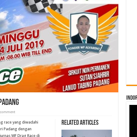
INDO
 Padang
a comment
Related Articles
ag race yang diwadahi
ari Padang dengan
jurnas WF Drag Race di