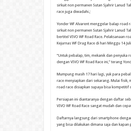
sirkuit non permanen Sutan Sjahrir Lanud T
race juga diwadahi.;
Yonder WF Alvarent menggelar balap road r
sirkuit non permanen Sutan Sjahrir Lanud T
bertitel VIVO WF Road Race. Pelaksanaan r
Kejurnas WF Drag Race di hari Minggu 14 Juli
“Untuk pebalap, tim, mekanik dan penyuka 
dengan VIVO WF Road Race ini,” terang Yond
Mumpung masih 17 hari lagi, yuk para pebal
race menyiapkan dari sekarang. Mulai fisik, 
road race disiapkan supaya bisa kompetitif 
Persiapan ini diantaranya dengan daftar se
VIVO WF Road Race sangat mudah dan cepat,
Daftarnya langsung dari smartphone dengan 
yang bisa dilakukan dimana saja dan kapan 