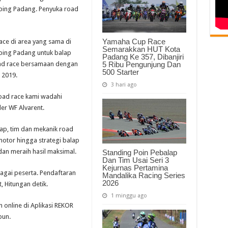
abing Padang. Penyuka road
Yamaha Cup Race
ace di area yang sama di
Semarakkan HUT Kota
abing Padang untuk balap
Padang Ke 357, Dibanjiri
5 Ribu Pengunjung Dan
oad race bersamaan dengan
500 Starter
 2019.
3 hari ago
road race kami wadahi
er WF Alvarent.
ap, tim dan mekanik road
motor hingga strategi balap
dan meraih hasil maksimal.
Standing Poin Pebalap
Dan Tim Usai Seri 3
Kejurnas Pertamina
bagai peserta. Pendaftaran
Mandalika Racing Series
2026
 Hitungan detik.
1 minggu ago
online di Aplikasi REKOR
pun.