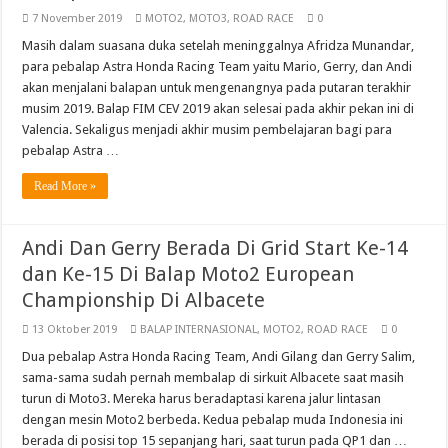
7 November 2019
MOTO2
,
MOTO3
,
ROAD RACE
0
Masih dalam suasana duka setelah meninggalnya Afridza Munandar,
para pebalap Astra Honda Racing Team yaitu Mario, Gerry, dan Andi
akan menjalani balapan untuk mengenangnya pada putaran terakhir
musim 2019. Balap FIM CEV 2019 akan selesai pada akhir pekan ini di
Valencia. Sekaligus menjadi akhir musim pembelajaran bagi para
pebalap Astra …
Read More »
Andi Dan Gerry Berada Di Grid Start Ke-14
dan Ke-15 Di Balap Moto2 European
Championship Di Albacete
13 Oktober 2019
BALAP INTERNASIONAL
,
MOTO2
,
ROAD RACE
0
Dua pebalap Astra Honda Racing Team, Andi Gilang dan Gerry Salim,
sama-sama sudah pernah membalap di sirkuit Albacete saat masih
turun di Moto3. Mereka harus beradaptasi karena jalur lintasan
dengan mesin Moto2 berbeda. Kedua pebalap muda Indonesia ini
berada di posisi top 15 sepanjang hari, saat turun pada QP1 dan …