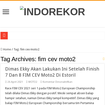
Veda Siap Lanjutkan Tampil Kuat Moto3 GP Inggris, Usai Practice Ke 3
Home
/
Tag:
fim cev moto2
Moto2 GP Inggris, Mario Practice Ke 8 Antar Langsung Ke Q2
Tag Archives:
fim cev moto2
Moto2 Inggris, Mario Incar Poin Dan Lebih Dekat Di Barisan Depan
Awali Paruh Kedua MotoGP 2026 Di Inggris, Veda Berjuang Untuk Melesat Di M
Dimas Ekky Akan Lakukan Ini Setelah Finish
Pebalap Astra Honda Bertekad Lanjutkan Performa Positif di ARRC Mandalika
7 Dan 8 FIM CEV Moto2 Di Estoril
Jelang Asia Road Racing Championship Round 4 Mandalika, Pebalap Indonesi
pada
26 April 2021
MOTO2
Komentar Dinonaktifkan
Dimas
Yamaha Cup Race Semarakkan HUT Kota Padang Ke 357, Dibanjiri 5 Ribu Pengu
Ekky
Race FIM CEV 2021 seri 1 pada FIM Moto2 European Championship
Akan
telah dilalui Dimas Ekky dengan positif. Meski sempat absen balap
Lakukan
Moto3 Inggris Perdana Veda Balap Di Sirkuit Silverstone, Berikut Jadwal Race
Ini
hampir setahun, namun Dimas Ekky tampil kompetitif. Dimas Ekky yang
Setelah
Abimanyu Bintang Thailand Talent Cup Rd 3 Borong Juara, Giovanni Balap Per
balap FIM Moto2 European Championship bersama tim Pertamina
Finish