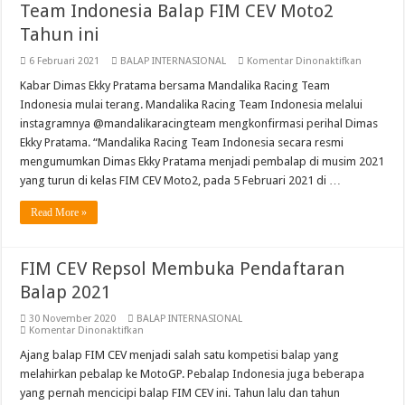
Team Indonesia Balap FIM CEV Moto2
Tahun ini
pada
6 Februari 2021
BALAP INTERNASIONAL
Komentar Dinonaktifkan
Dimas
Ekky
Kabar Dimas Ekky Pratama bersama Mandalika Racing Team
Bersama
Indonesia mulai terang. Mandalika Racing Team Indonesia melalui
Mandalik
Racing
instagramnya @mandalikaracingteam mengkonfirmasi perihal Dimas
Team
Ekky Pratama. “Mandalika Racing Team Indonesia secara resmi
Indonesi
Balap
mengumumkan Dimas Ekky Pratama menjadi pembalap di musim 2021
FIM
CEV
yang turun di kelas FIM CEV Moto2, pada 5 Februari 2021 di …
Moto2
Tahun
Read More »
ini
FIM CEV Repsol Membuka Pendaftaran
Balap 2021
30 November 2020
BALAP INTERNASIONAL
pada
Komentar Dinonaktifkan
FIM
CEV
Ajang balap FIM CEV menjadi salah satu kompetisi balap yang
Repsol
melahirkan pebalap ke MotoGP. Pebalap Indonesia juga beberapa
Membuka
Pendaftaran
yang pernah mencicipi balap FIM CEV ini. Tahun lalu dan tahun
Balap