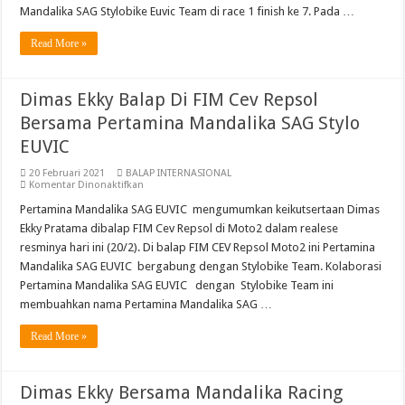
7
Mandalika SAG Stylobike Euvic Team di race 1 finish ke 7. Pada …
Dan
Abimanyu Juara Race 1 Thailand Talent Cup Buriram Thailand
8
FIM
Read More »
CEV
Moto2
Di
Estoril
Dimas Ekky Balap Di FIM Cev Repsol
Bersama Pertamina Mandalika SAG Stylo
EUVIC
20 Februari 2021
BALAP INTERNASIONAL
pada
Komentar Dinonaktifkan
Dimas
Ekky
Pertamina Mandalika SAG EUVIC mengumumkan keikutsertaan Dimas
Balap
Ekky Pratama dibalap FIM Cev Repsol di Moto2 dalam realese
Di
FIM
resminya hari ini (20/2). Di balap FIM CEV Repsol Moto2 ini Pertamina
Cev
Mandalika SAG EUVIC bergabung dengan Stylobike Team. Kolaborasi
Repsol
Bersama
Pertamina Mandalika SAG EUVIC dengan Stylobike Team ini
Pertamina
Mandalika
membuahkan nama Pertamina Mandalika SAG …
SAG
Stylo
Read More »
EUVIC
Dimas Ekky Bersama Mandalika Racing