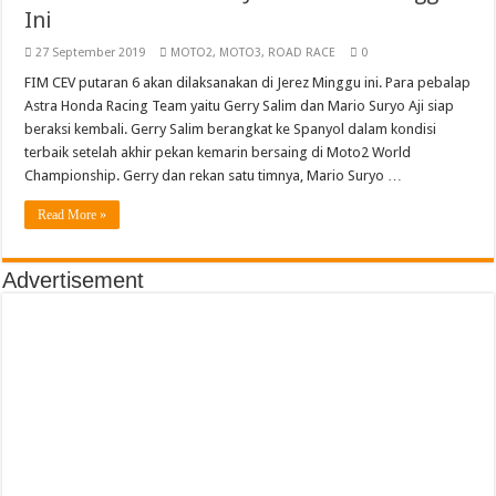
Ini
27 September 2019
MOTO2
,
MOTO3
,
ROAD RACE
0
FIM CEV putaran 6 akan dilaksanakan di Jerez Minggu ini. Para pebalap
Astra Honda Racing Team yaitu Gerry Salim dan Mario Suryo Aji siap
beraksi kembali. Gerry Salim berangkat ke Spanyol dalam kondisi
terbaik setelah akhir pekan kemarin bersaing di Moto2 World
Championship. Gerry dan rekan satu timnya, Mario Suryo …
Read More »
Advertisement